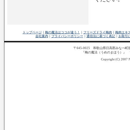
トップページ
｜
梅の魔法はココが違う！
｜
フリーズドライ梅肉
｜
梅肉エキ
会社案内
｜
プライバシーポリシー
｜
通信法に基づく表記
｜
お取引
〒645-0025 和歌山県日高郡みなべ町筋317
『梅の魔法（うめのまほう）』 
Copyright (C) 2007 N