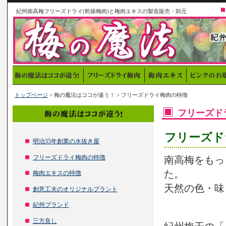
紀州南高梅フリーズドライ(乾燥梅肉)と梅肉エキスの製造販売・卸元
トップページ
> 梅の魔法はココが違う！ > フリーズドライ梅肉の特徴
フリーズド
フリーズド
明治35年創業の水抜き屋
フリーズドライ梅肉の特徴
南高梅をもっ
た。
梅肉エキスの特徴
天然の色・味
創意工夫のオリジナルプラント
紀州ブランド
三方良し