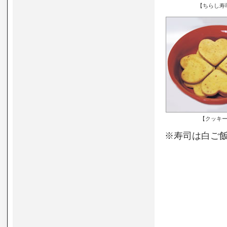
【ちらし寿
【クッキ
※寿司は白ご