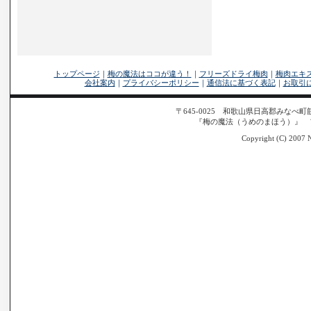
トップページ
｜
梅の魔法はココが違う！
｜
フリーズドライ梅肉
｜
梅肉エキ
会社案内
｜
プライバシーポリシー
｜
通信法に基づく表記
｜
お取引
〒645-0025 和歌山県日高郡みなべ町筋317
『梅の魔法（うめのまほう）』 
Copyright (C) 2007 N